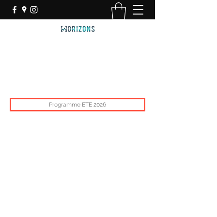
BUREAU MONTAGNE
HORIZONS ®
Chacun son Rythme, chacun son Horizon
Programme ETE 2026